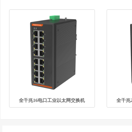
全千兆16电口工业以太网交换机
全千兆