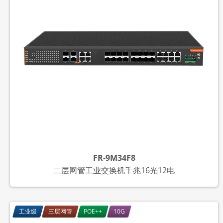
FR-9M34F8
二层网管工业交换机千兆16光12电
工业级
三层网管
POE++
10G