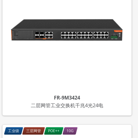
FR-9M3424
二层网管工业交换机千兆4光24电
工业级
三层网管
POE++
10G