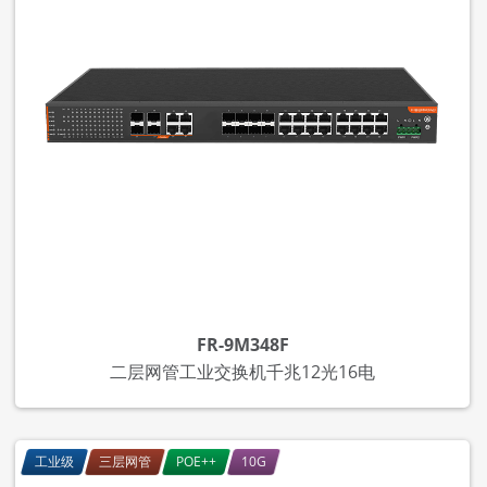
FR-9M348F
二层网管工业交换机千兆12光16电
工业级
三层网管
POE++
10G