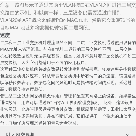
注意：该图显示了通过其两个VLAN接口在VLAN之间进行三层交
换路由的示例。和以前一样，三层设备仍需要通过广播到
VLAN20的ARP请求来解析PC的MAC地址。然后它会重写适当的
目标MAC地址并将数据包转发回二层网段。
速度
二层和三层工业交换机处理流量的不同。二层工业交换机通过使用设备的
MAC地址来管理流量。与在IP地址上运行的三层交换机不同，二层交换
机在转发数据包时无法实现智能。但是，这并不意味着二层交换机不如三
层交换机，因为它们都适用于不同的应用程序。
这两种
工业交换机
的关键参数是转发速率和背板带宽。转发速率是指数据
包通过交换机的速率。背板带宽是交换机中所有端口的总速度。该值通常
以每秒位数表示。数据包之间的延迟时间是指传输时间的延迟。延迟越
高，数据传输速度越低。
管理型工业以太网交换机允许用户管理和配置其网络上的设备。如果发生
通信故障，用户可以通过PC上的Web界面管理交换机。此外，这些设备
非常灵活，允许管理员远程更改其参数。根据应用的需要，工业以太网交
换机具有许多实用功能，并在不断扩展。它们提供了一个强大的通信平
台，并确保所有连接设备的最高安全级别。
以太网交换机