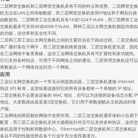
二层网管交换机和三层网管交换机具有不同的特点和优势。二层网管交换
机无法在LAN之间传输数据，而三层网管交换机使用IP地址和子网划分路
由数据包。二层网管工业交换机具有1K或1024个VLAN，而三层网管工业
交换机最多可支持4K或4096个VLAN。两种工业以太网交换机都提供相似
的功能，但功率和安全性不同。
二层和三层工业以太网交换机之间的主要区别在于路由过程。二层交换机
将广播封装在子网中，而三层交换机映射连接。三层交换机更先进，因此
在工业网络中备受青睐。这些工业网络交换机具有可扩展性和多功能性。
它们支持各种协议，可用于不同网络之间的通信。三层管理交换机还可以
将数据从一个网络传送到另一个网络。
应用
工业以太网交换机的一个常见示例是路由器。三层交换机遵循 Internet
协议 (IP) 标准，这意味着连接到它的所有设备都有一个单独的 IP 地址。
二层交换机不会更改设备的 MAC 地址，但可以为连接的设备动态分配 IP
地址。大多数路由器是第3层交换机，它们用于将数据帧从主机路由到客
户端。
工业网络的两层都在网络中发挥作用。二层工业交换机通常体积小且易于
配置，而三层工业交换机支持大规模拓扑并且可以支持多种协议，这些交
换机适用于控制柜和数据中心。Fiberroad的二层交换机和三层交换机以
各自不同的性能优势在各个行业中充分发挥着潜力。