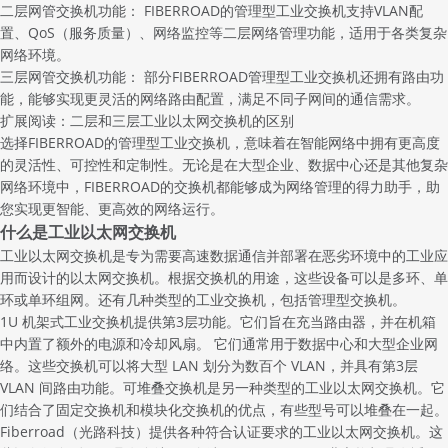
二层网管交换机
功能： FIBERROAD的管理型工业交换机支持VLAN配
置、
QoS
（服务质量）、网络监控等二层网络管理功能，适用于各类复杂
网络环境。
三层网管交换机
功能： 部分FIBERROAD管理型工业交换机还拥有路由功
能，能够实现更灵活的网络路由配置，满足不同子网间的通信需求。
扩展阅读：
二层和三层工业以太网交换机的区别
选择FIBERROAD的管理型工业交换机，意味着在智能网络中拥有更高度
的灵活性、可控性和定制性。无论是在大型企业、数据中心还是其他复杂
网络环境中，FIBERROAD的交换机都能够成为网络管理的得力助手，助
您实现更智能、更高效的网络运行。
什么是工业以太网交换机
工业以太网交换机是专为需要高速数据通信并部署在恶劣环境中的工业应
用而设计的
以太网交换机
。根据交换机的用途，这些设备可以是多环、单
环或单环组网。还有几种类型的工业交换机，包括管理型交换机。
1U 机架式工业交换机提供第3层功能。它们旨在充当路由器，并在机箱
中内置了额外的电源和冷却风扇。 它们通常用于数据中心和大型企业网
络。这些交换机可以将大型 LAN 划分为数百个 VLAN，并具有第3层
VLAN 间路由功能。可堆叠交换机是另一种类型的工业以太网交换机。它
们结合了固定交换机和模块化交换机的优点，有些型号可以堆叠在一起。
Fiberroad（
光路科技
）提供各种符合认证要求的
工业以太网交换机
。这