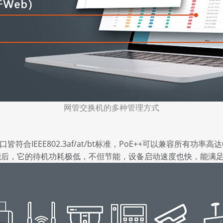
网管交换机的多种管理方式
EEE802.3af/at/bt标准，PoE++可以兼容所有功率高达6
功能后，它的待机功耗极低，不但节能，设备启动速度也快，能满