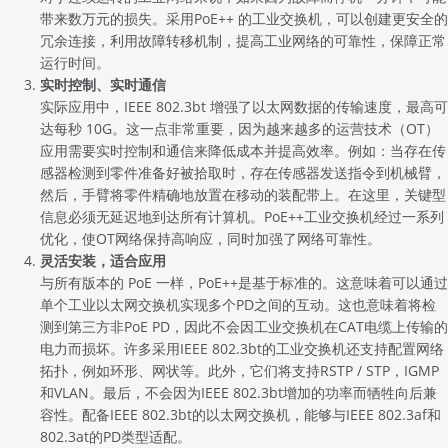
带来数万元的损失。采用PoE++ 的工业交换机，可以创建更安全的
冗余连接，利用故障转移机制，提高工业网络的可靠性，保障正常
运行时间。
实时控制、实时通信
实际应用中，IEEE 802.3bt 增强了以太网数据的传输速度，最高可
达每秒 10G。这一点非常重要，因为越来越多的运营技术（OT）
应用需要实时控制和通信来降低成本并提高效率。例如：当存在传
感器检测到零件准备好被拾取时，存在传感器发送指令到机械臂，
然后，手臂将零件精确地放置在移动的装配带上。在这里，关键型
信息必须无延迟地到达所有计算机。PoE++工业交换机经过一系列
优化，使OT网络保持高响应，同时加强了网络可靠性。
灵活安装，适合应用
与所有版本的 PoE 一样，PoE++是基于标准的。这意味着可以通过
单个
工业以太网交换机
实现多个PD之间的互动。这也意味着将检
测到第三方非PoE PD，因此不会因工业交换机在CAT电缆上传输的
电力而损坏。许多采用IEEE 802.3bt的工业交换机还支持配置网络
拓扑，例如环形、网状等。此外，它们将支持RSTP / STP，IGMP
和VLAN。最后，不会因为IEEE 802.3bt增加的功率而牺牲向后兼
容性。配备IEEE 802.3bt的以太网交换机，能够与IEEE 802.3af和
802.3at的PD类型适配。