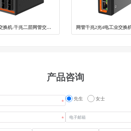
环网光纤交换机-千兆二层网管交换机16电口12光口(PoE可选)
产品咨询
先生
女士