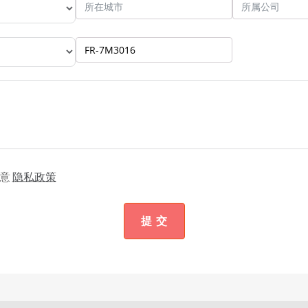
意
隐私政策
提 交