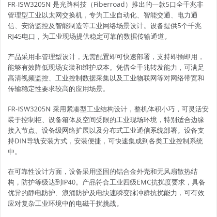
FR-ISW3205N 是光路科技（Fiberroad）推出的一款5口全千兆非
管理型工业以太网交换机，专为工业自动化、智能交通、电力通
信、安防监控及智能制造等工业网络场景设计。设备提供5个千兆
RJ45电口，为工业现场提供稳定可靠的数据传输通道。
产品采用非管理型设计，无需配置即可快速部署，支持即插即用，
能够有效降低现场安装和维护成本。凭借全千兆转发能力，可满足
高清视频监控、工业控制数据采集以及工业物联网等对网络带宽和
传输稳定性要求较高的应用场景。
FR-ISW3205N 采用紧凑型工业结构设计，整机体积小巧，可灵活安
装于控制柜、设备箱体及空间受限的工业现场环境，特别适合边缘
接入节点、设备级网络扩展以及分布式工业通信系统部署。设备支
持DIN导轨安装方式，安装便捷，可快速集成到各类工业控制系统
中。
在可靠性设计方面，设备采用坚固的铝合金外壳和无风扇散热结
构，防护等级达到IP40。产品符合工业四级EMC抗扰度要求，具备
优异的静电防护、浪涌防护及电快速瞬变脉冲群抗扰能力，可有效
应对复杂工业环境中的电磁干扰挑战。