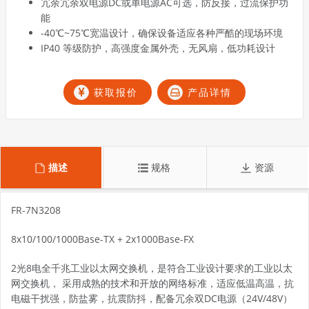
冗余冗余双电源DC或单电源AC可选，防反接，过流保护功
能
-40℃~75℃宽温设计，确保设备适应各种严酷的现场环境
IP40 等级防护，高强度金属外壳，无风扇，低功耗设计
获取报价
产品详情
描述
规格
资源
FR-7N3208
8x10/100/1000Base-TX + 2x1000Base-FX
2光8电全千兆工业以太网交换机，是符合工业设计要求的工业以太
网交换机， 采用成熟的技术和开放的网络标准，适应低温高温，抗
电磁干扰强，防盐雾，抗震防抖，配备冗余双DC电源（24V/48V）