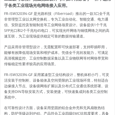
于各类工业现场光电网络接入应用。
FR-ISW3203N-GF 是光路科技（Fiberroad）推出的一款3口全千兆
非管理型工业以太网交换机，专为工业自动化、智能交通、电力通
信、安防监控及智能制造等工业网络场景设计。设备提供1个千兆
SFP光口和2个千兆RJ45电口，可实现光纤网络与铜缆网络之间的高
速互联，为工业现场提供稳定可靠的数据传输通道。
产品采用非管理型设计，无需配置即可快速部署，支持即插即用，
能够有效降低现场安装和维护成本。凭借全千兆转发能力，可满足
高清视频监控、工业控制数据采集以及工业物联网等对网络带宽和
传输稳定性要求较高的应用场景。
FR-ISW3203N-GF 采用紧凑型工业结构设计，整机体积小巧，可灵
活安装于控制柜、设备箱体及空间受限的工业现场环境，特别适合
边缘接入节点、设备级网络扩展以及分布式工业通信系统部署。设
备支持DIN导轨安装方式，安装便捷，可快速集成到各类工业控制
系统中。
在可靠性设计方面，设备采用坚固的铝合金外壳和无风扇散热结
构，防护等级达到IP40。产品符合工业四级EMC抗扰度要求，具备