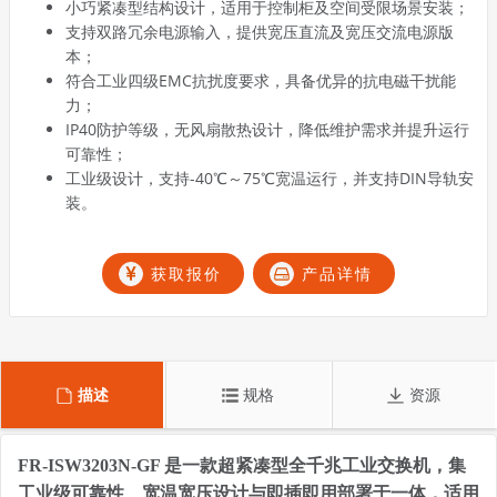
小巧紧凑型结构设计，适用于控制柜及空间受限场景安装；
支持双路冗余电源输入，提供宽压直流及宽压交流电源版
本；
符合工业四级EMC抗扰度要求，具备优异的抗电磁干扰能
力；
IP40防护等级，无风扇散热设计，降低维护需求并提升运行
可靠性；
工业级设计，支持-40℃～75℃宽温运行，并支持DIN导轨安
装。
获取报价
产品详情
描述
规格
资源
FR-ISW3203N-GF 是一款超紧凑型全千兆工业交换机，集
工业级可靠性、宽温宽压设计与即插即用部署于一体，适用