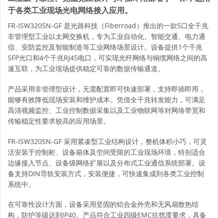
于各类工业现场光电网络接入应用。
FR-ISW3205N-GF 是光路科技（Fiberroad）推出的一款5口全千兆
非管理型工业以太网交换机，专为工业自动化、智能交通、电力通
信、安防监控及智能制造等工业网络场景设计。设备提供1个千兆
SFP光口和4个千兆RJ45电口，可实现光纤网络与铜缆网络之间的高
速互联，为工业现场提供稳定可靠的数据传输通道。
产品采用非管理型设计，无需配置即可快速部署，支持即插即用，
能够有效降低现场安装和维护成本。凭借全千兆转发能力，可满足
高清视频监控、工业控制数据采集以及工业物联网等对网络带宽和
传输稳定性要求较高的应用场景。
FR-ISW3205N-GF 采用紧凑型工业结构设计，整机体积小巧，可灵
活安装于控制柜、设备箱体及空间受限的工业现场环境，特别适合
边缘接入节点、设备级网络扩展以及分布式工业通信系统部署。设
备支持DIN导轨安装方式，安装便捷，可快速集成到各类工业控制
系统中。
在可靠性设计方面，设备采用坚固的铝合金外壳和无风扇散热结
构，防护等级达到IP40。产品符合工业四级EMC抗扰度要求，具备