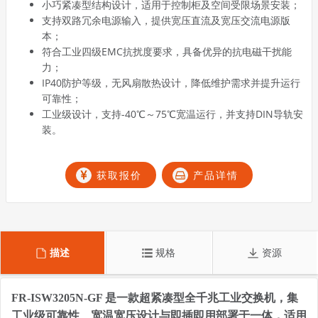
小巧紧凑型结构设计，适用于控制柜及空间受限场景安装；
支持双路冗余电源输入，提供宽压直流及宽压交流电源版
本；
符合工业四级EMC抗扰度要求，具备优异的抗电磁干扰能
力；
IP40防护等级，无风扇散热设计，降低维护需求并提升运行
可靠性；
工业级设计，支持-40℃～75℃宽温运行，并支持DIN导轨安
装。
获取报价
产品详情
描述
规格
资源
FR-ISW3205N-GF 是一款超紧凑型全千兆工业交换机，集
工业级可靠性、宽温宽压设计与即插即用部署于一体，适用