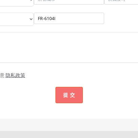
意
隐私政策
提 交