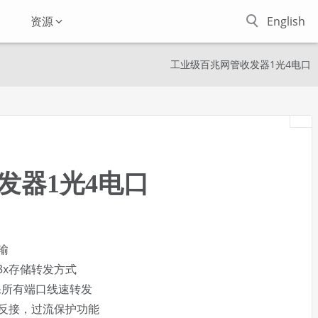
资源
English
工业级百兆网管收发器1光4电口
发器1光4电口
输
802.3x存储转发方式
保所有端口线速转发
防反接，过流保护功能