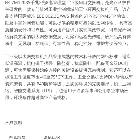
FR-7M3208S千兆2光8电管理型工业级串口交换机，是光路科技自
主研发的一款专门针对工业控制领域的工业环网交换机产品，该产
品支持国际标准IEEE 802.3D/W/S 标准的STP/RSTP/MSTP 协议，
以及丰富的网管功能，可以提供的稳定可靠的以太网传输， 具有高
质量的设计和可靠性。可为用户提供并实现高效带宽、可靠光纤网
络解决方案的以太网数据交换、汇聚和远程光传输。该产品具有体
积小、无风扇、功耗低、可靠性高、稳定性好、维护方便等特点。
工业级以太网交换机产品采用成熟的技术和开放的网络标准，适应
低温高温，抗电磁干扰强，防盐雾，抗震防抖，配备冗余双DC电
源，可为需要保持始终连接的关键设备提供冗余机制。它还可以在
标准工作温度范围-40至75°C下工作。工业交换机支持DIN导轨或壁
装式安装，具有IP40防护等级，是恶劣环境的完美选择，如工业网
络、智能交通系统（ITS），也适用于许多军事和公用事业市场应
用，环境条件超过商业产品规格。
产品选型
产品型号
规格描述