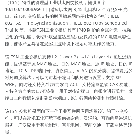
（TSN）特性的管理型
工业以太网交换机
，提供 8 个
10/100/1000Base-T 自适应以太网 RJ45 电口和 2 个万兆SFP 光
口。该
TSN 交换机
支持的时间敏感网络基础协议包括：IEEE
802.1AS Time Synchronization 、IEEE 802.1Qbv Scheduled
Traffic 等。本款TSN工业交换机具有 IP40 防护的金属外壳，抗强
振动的卡轨座，极端环境温度适应能力及良好的 EMC 电磁兼容性
能，使该产品具备在恶劣工业环境下稳定可靠工作的能力。
该 TSN 工业交换机支持 L2（Layer 2）～L4（Layer 4）包过滤功
能，提供基于源 MAC 地址、目的 MAC 地址、源 IP 地址、目的 IP
地址、TCP/UDP 端口号、协议类型、VLAN 的流分类。提供灵活的
对列调度算法，可以同时基于端口和队列进行设置，支持 SP、
WRR。同时还支持入/出方向双向 ACL、支持流量监管 CAR 功能、
支持入方向的端口/流镜像，用于对指定端口上的报文进行监控，将
端口上的数据包复制到监控端口，以进行网络检测和故障排除。
该TSN 交换机是面向下一代工业互联网应用场景设计的工业交换
机，可以在常规工业环境下提供确定的、灵活的、可靠的网络通信
服务，广泛应用于智能制造、智能电网、智能交通、车载网络等领
域。