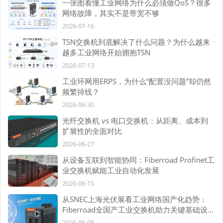
一张图看懂工业网络为什么必须做QoS？很多
网络故障，其实不是带宽不够
2026-07-16
TSN交换机到底解决了什么问题？为什么越来
越多工业网络开始拥抱TSN
2026-07-13
工业环网用ERPS，为什么“配置没问题”却仍然
频繁掉线？
2026-06-30
光纤交换机 vs 电口交换机：从距离、成本到
扩展性的全面对比
2026-06-27
从设备互联到智能协同：Fiberroad Profinet工
业交换机赋能工业自动化发展
2026-06-15
从SNEC上海光伏展看工业网络国产化趋势：
Fiberroad全国产工业交换机助力关键基础设施
自主可控
2026-06-08