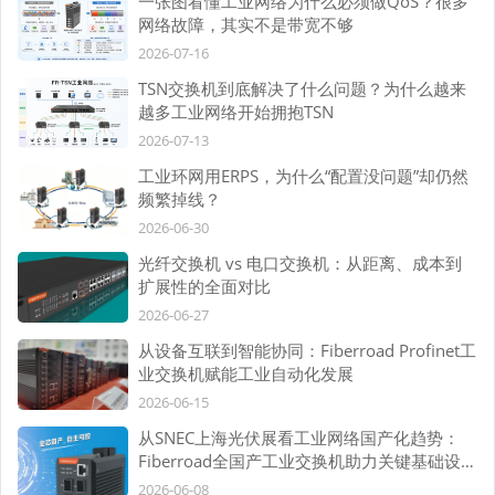
一张图看懂工业网络为什么必须做QoS？很多
网络故障，其实不是带宽不够
2026-07-16
TSN交换机到底解决了什么问题？为什么越来
越多工业网络开始拥抱TSN
2026-07-13
工业环网用ERPS，为什么“配置没问题”却仍然
频繁掉线？
2026-06-30
光纤交换机 vs 电口交换机：从距离、成本到
扩展性的全面对比
2026-06-27
从设备互联到智能协同：Fiberroad Profinet工
业交换机赋能工业自动化发展
2026-06-15
从SNEC上海光伏展看工业网络国产化趋势：
Fiberroad全国产工业交换机助力关键基础设施
自主可控
2026-06-08