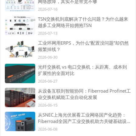
网络故障，其实不是带宽不够
2026-07-16
TSN交换机到底解决了什么问题？为什么越来
越多工业网络开始拥抱TSN
2026-07-13
工业环网用ERPS，为什么“配置没问题”却仍然
频繁掉线？
2026-06-30
光纤交换机 vs 电口交换机：从距离、成本到
扩展性的全面对比
2026-06-27
从设备互联到智能协同：Fiberroad Profinet工
业交换机赋能工业自动化发展
2026-06-15
从SNEC上海光伏展看工业网络国产化趋势：
Fiberroad全国产工业交换机助力关键基础设施
自主可控
2026-06-08