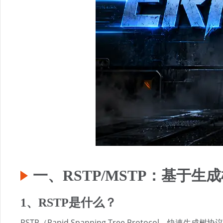
一、RSTP/MSTP：基于生
1、RSTP是什么？
RSTP（Rapid Spanning Tree Protocol，快速