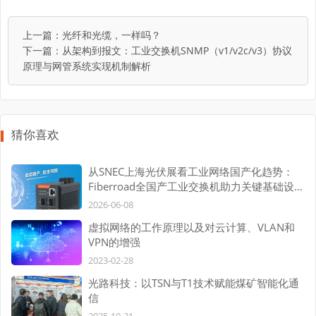
上一篇：
光纤和光缆，一样吗？
下一篇：
从架构到报文：工业交换机SNMP（v1/v2c/v3）协议
原理与网管系统实现机制解析
猜你喜欢
从SNEC上海光伏展看工业网络国产化趋势：
Fiberroad全国产工业交换机助力关键基础设施
自主可控
2026-06-08
虚拟网络的工作原理以及对云计算、VLAN和
VPN的增强
2023-02-28
光路科技：以TSN与T1技术赋能煤矿智能化通
信