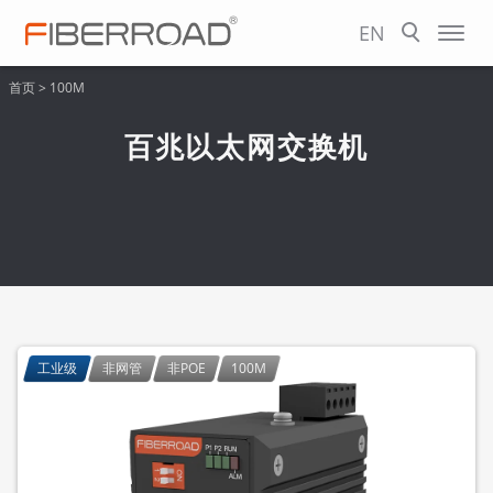
EN
首页
>
100M
百兆以太网交换机
工业级
非网管
非POE
100M