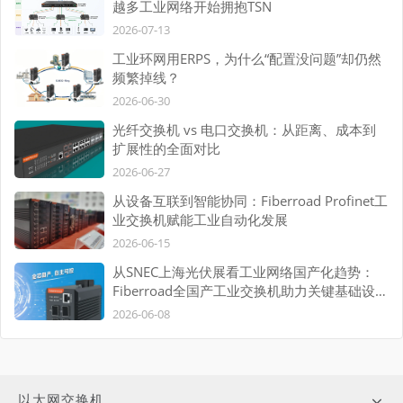
越多工业网络开始拥抱TSN
2026-07-13
工业环网用ERPS，为什么“配置没问题”却仍然
频繁掉线？
2026-06-30
光纤交换机 vs 电口交换机：从距离、成本到
扩展性的全面对比
2026-06-27
从设备互联到智能协同：Fiberroad Profinet工
业交换机赋能工业自动化发展
2026-06-15
从SNEC上海光伏展看工业网络国产化趋势：
Fiberroad全国产工业交换机助力关键基础设施
自主可控
2026-06-08
以太网交换机