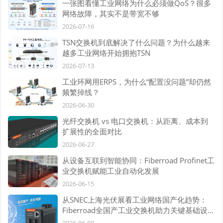
一张图看懂工业网络为什么必须做QoS？很多
网络故障，其实不是带宽不够
2026-07-16
TSN交换机到底解决了什么问题？为什么越来
越多工业网络开始拥抱TSN
2026-07-13
工业环网用ERPS，为什么“配置没问题”却仍然
频繁掉线？
2026-06-30
光纤交换机 vs 电口交换机：从距离、成本到
扩展性的全面对比
2026-06-27
从设备互联到智能协同：Fiberroad Profinet工
业交换机赋能工业自动化发展
2026-06-15
从SNEC上海光伏展看工业网络国产化趋势：
Fiberroad全国产工业交换机助力关键基础设施
自主可控